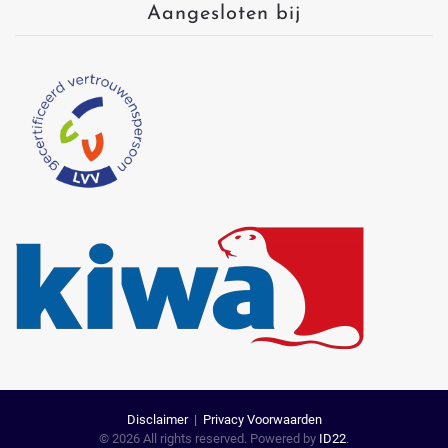
Aangesloten bij
Disclaimer
|
Privacy Voorwaarden
©
2026
All rights reserved. Powered by
ID22
.