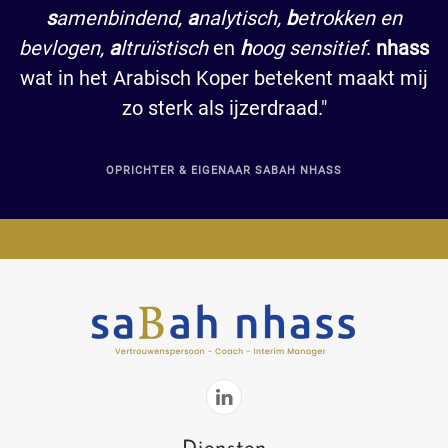
s
amenbindend,
a
nalytisch,
b
etrokken en
bevlogen,
a
ltruïstisch
en
h
oog sensitief
.
nhass
wat in het Arabisch Koper betekent maakt mij
zo sterk als ijzerdraad."
OPRICHTER & EIGENAAR SABAH NHASS